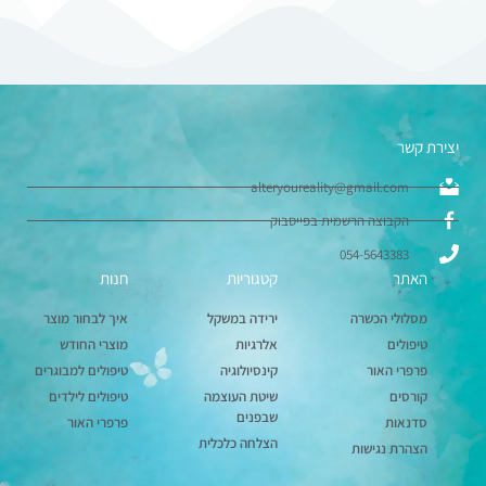
יצירת קשר
alteryoureality@gmail.com
הקבוצה הרשמית בפייסבוק
054-5643383
האתר
קטגוריות
חנות
מסלולי הכשרה
ירידה במשקל
איך לבחור מוצר
טיפולים
אלרגיות
מוצרי החודש
פרפרי האור
קינסיולוגיה
טיפולים למבוגרים
קורסים
שיטת העוצמה
טיפולים לילדים
שבפנים
סדנאות
פרפרי האור
הצלחה כלכלית
הצהרת נגישות