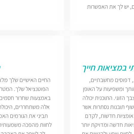
ם, יש לך את האפשרות
י במציאות חייך
 דפוסים מחשבתיים,
החיים האישיים שלך מלא
אותך ומשפיעות על האופן
הפוטנציאל שלך. המטרה 
 הזוגי. התוכנית יכולה
באמצעות שחרור חסמים 
שוף תובנות נסתרות אשר
אלה משתחררים, היכולת
ך אופציות חדשות, לקדם
תביני את הגורמים הא
יאות חדשה ומדויקת יותר
לחוות מהפכה משמעותית 
 לחוות שפע ולהגשים את
לך לשפר את האהבה 