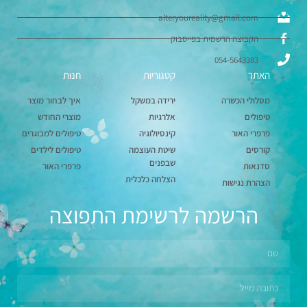
alteryoureality@gmail.com
הקבוצה הרשמית בפייסבוק
054-5643383
האתר
קטגוריות
חנות
מסלולי הכשרה
ירידה במשקל
איך לבחור מוצר
טיפולים
אלרגיות
מוצרי החודש
פרפרי האור
קינסיולוגיה
טיפולים למבוגרים
קורסים
שיטת העוצמה
טיפולים לילדים
שבפנים
סדנאות
פרפרי האור
הצלחה כלכלית
הצהרת נגישות
הרשמה לרשימת התפוצה