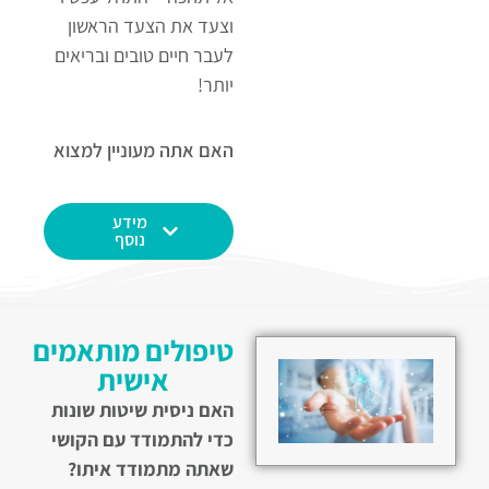
וצעד את הצעד הראשון
לעבר חיים טובים ובריאים
יותר!
האם אתה מעוניין למצוא 
קורס שיעזור לך 
להתקדם, להתפתח 
מידע
ולשדרג את חייך?
נוסף
תוכנית טיפולית
למתחילים:
להתחיל
טיפולים מותאמים
לרדת במשקל
: קורס בן
אישית
21 שבועות, המפוצל ל-3
מודולים של 7 שבועות כל
האם ניסית שיטות שונות
אחד, ואשר נועד לסייע לך
כדי להתמודד עם הקושי
להתחיל לרדת במשקל
שאתה מתמודד איתו?