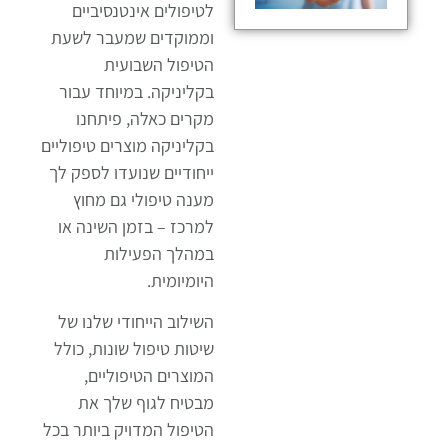
לטיפולים אינטנסיביים
במשקל אלא גם לשיפור
וממוקדים שמעבר לשעת
איכות החיים שלך. כל
הטיפול השבועית
שלב בתוכנית עוסק
בקליניקה. במיוחד עבור
בהיבטים שונים של
מקרים כאלה, פיתחנו
הבריאות, כולל גישות
בקליניקה מוצרים טיפוליים
רגשיות ואנרגטיות,
ייחודיים שנועדו לספק לך
שמטרתן לשנות את
מענה טיפולי גם מחוץ
מציאות חייך ולסייע לך
למרכז – בזמן השינה או
להשיג איזון פנימי ובריאות
במהלך הפעילות
כללית. התוכנית
היומיומית.
מודולרית, ולכן מותאמת
אישית לצרכים שלך,
השילוב הייחודי שלנו של
ומיועדת ולעזור לך למצוא
שיטות טיפול שונות, כולל
את הדרך המיטבית
המוצרים הטיפוליים,
להשגת המטרות שלך.
מבטיח לגוף שלך את
הטיפול המדויק ביותר בכל
תוכנית טיפולית