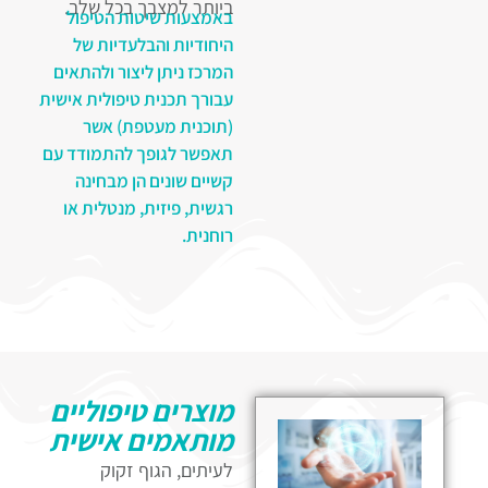
ביותר למצבך בכל שלב.
באמצעות שיטות הטיפול
היחודיות והבלעדיות של
תוכנית טיפולית
המרכז ניתן ליצור ולהתאים
מתקדמת:
לרדת
עבורך תכנית טיפולית אישית
במשקל מבלי לספור
(תוכנית מעטפת) אשר
קלוריות
:
התוכנית שלנו,
תאפשר לגופך להתמודד עם
המציעה 14 שבועות של
קשיים שונים הן מבחינה
טיפולים, היא תוכנית
רגשית, פיזית, מנטלית או
רוחנית.
מודולרית המורכבת
משלבים. בכל שבוע,
תקבל מספר טיפולים
שונים וממוקדים, אשר
נבחרו בקפידה כדי לקדם
אותך לעבר מטרותיך.
מוצרים טיפוליים
התוכנית מתמקדת
מותאמים אישית
בשיטות טיפול חדשניות
לעיתים, הגוף זקוק
שמסייעות לא רק לירידה