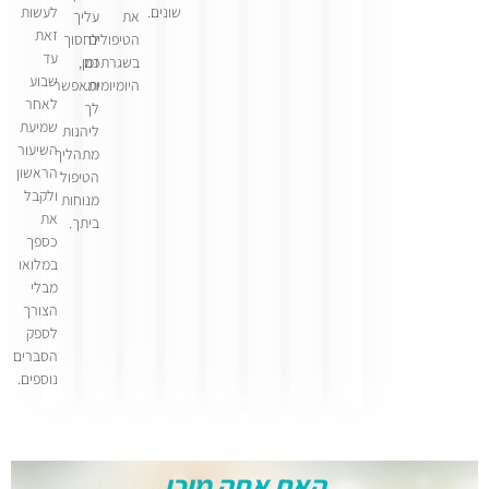
שונים.
לעשות
את
עליך
זאת
הטיפולים
לחסוך
עד
בשגרתכם
זמן,
שבוע
היומיומית.
ומאפשר
לאחר
לך
שמיעת
ליהנות
השיעור
מתהליך
הראשון
הטיפול
ולקבל
מנוחות
את
ביתך.
כספך
במלואו
מבלי
הצורך
לספק
הסברים
נוספים.
האם אתה מוכן