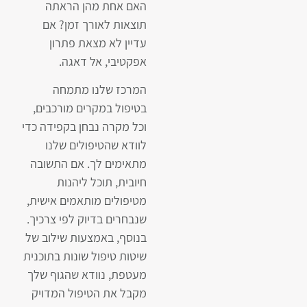
(כל תוכנית עומדת בפני
האם אחת מהן הראתה
עצמה). במהלך הקורס,
תוצאות לאורך זמן? אם
תיחשף לשיטות טיפול
עדיין לא מצאת פתרון
רבות ומגוונות, כולל גישות
אפקטיבי, אל דאגה.
חדשניות ומוכחות. בכל
המרכז שלנו מתמחה
מפגש תקבל טיפול ייחודי
בטיפול במקרים מורכבים,
המכוון לקידום מטרותיך
וכל מקרה נבחן בקפידה כדי
ושינוי מציאות חייך.
לוודא שהטיפולים שלנו
התוכנית עוסקת גם
מתאימים לך. אם התשובה
בהיבטים רגשיים
חיובית, תוכל ליהנות
ואנרגטיים, ומטרתה לא
מטיפולים מותאמים אישית,
רק לזרז את היכולת שלך
שנבחרים בדיוק לפי צרכיך.
לרדת במשקל אלא גם
בנוסף, באמצעות שילוב של
לשפר את איכות חייך
שיטות טיפול שונות בתוכנית
הכוללת ולהוביל אותך
מעטפת, נוודא שהגוף שלך
לתחושת רווחה ובריאות
מקבל את הטיפול המדויק
כללית טובה יותר.