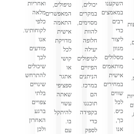
השקענו
ואחריות
יכולים,
טיפולים,
במאמצים
מלאה
במקרים
המאפשרים
רבים
כלפי
מסוימים,
התאמה
ות
כדי
לקוחותינו.
להוות
אישית
ליצור
אנו
חלופה
מדויקת
,
מגוון
מודעים
יעילה
לכל
מסלולים
לכך
לטיפולים
קושי
מותאמים
שיכולים
הפיזיים
או
אישית
להתרחש
הניתנים
אתגר
.
במחירים
שינויים
במרכז.
ספציפי
שווים
בלתי
הם
שאתה
ות
לכל
צפויים
תוכננו
עשוי
ם
כיס.
ברגע
בקפידה
להיתקל
כך,
האחרון
כדי
בו.
אנו
ולכן
לספק
עם