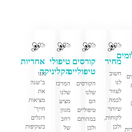
מים
מחיר
קורסים
טיפולי
אחריות
טיפוליים
הקליניקה
חשוב
אנו
ם
לנו
ב"שנה
הקורסים
המרכז
לעזור
את
שלנו
שלנו
לכמה
מציאות
הם
מציע
שיותר
חייך"
טיפוליים
מגוון
לקוחות,
דוגלים
במהותם
רחב
ולכן
בשקיפות
ולכן
של
ות