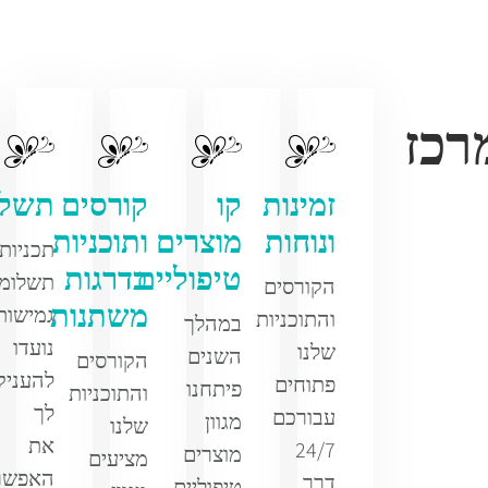
זמינות
קו
קורסים
תשלו
ונוחות
מוצרים
ותוכניות
תכניות
טיפוליים
בדרגות
תשלומי
הקורסים
משתנות
גמישות
והתוכניות
במהלך
נועדו
שלנו
השנים
הקורסים
להעניק
פתוחים
פיתחנו
והתוכניות
לך
עבורכם
מגוון
שלנו
את
24/7
מוצרים
מציעים
האפשר
דרך
טיפוליים