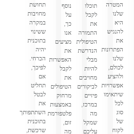
המטרה
תחושת
תוכלו
נוסף
שלנו
מחויבות
לקבל
על
היא
במקרה
את
כך,
להנגיש
ששינוי
התמורה
אנו
את
בתוכנית
הטיפולית
מציעים
הפתרונות
יהיה
הנדרשת
את
שלנו
הכרחי.
מבלי
האפשרות
לכולם,
לפיכך,
להיות
לקבל
ולהציע
אם
מחויבים
את
אפשרויות
תחליט
לביקורים
הטיפולים
שיתאימו
לבטל
פיזיים
מרחוק
לכל
את
במרכז,
באמצעות
סוג
השתתפותך
מה
פלטפורמת
של
בתוכנית
שמקל
זום,
לקוח
שרכשת,
עליכם
מה