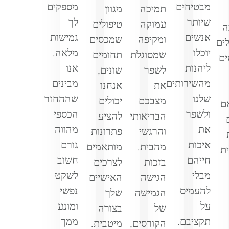
מבטיחים
מספקים
תמיכה
מגוון
שיותר
לך
עמוקה
טיפולים
ה
אנשים
גמישות
ומקיפה
שמכסים
לים
יוכלו
מלאה.
שמסוגלת
תחומים
ים
ליהנות
אנו
לשפר
שונים,
מהשירותים
מבינים
את
אנחנו
שלנו
שההחזר
מצבכם
יכולים
ם
ולשפר
הכספי
הבריאותי
להציע
את
מהווה
והרגשי
פתרונות
איכות
גורם
מהבית.
מותאמים
ת
חייהם
חשוב
בזכות
לצרכים
מבלי
לשקט
הגישה
האישיים
להעמיס
נפשי
הגמישה
שלך
על
ומונע
של
בצורה
תקציבם.
ממך
הקורסים,
מיטבית.