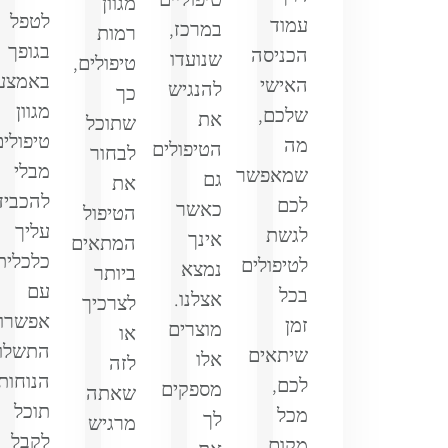
מגוון
לטפל
עמוד
במרכז,
רמות
בגופך
הכניסה
שנועדו
טיפולים,
באמצע
האישי
להנגיש
כך
מגוון
שלכם,
את
שתוכל
טיפולים
מה
הטיפולים
לבחור
מבלי
שמאפשר
גם
את
להכביד
לכם
כאשר
הטיפול
עליך
לגשת
אינך
המתאים
כלכלית
לטיפולים
נמצא
ביותר
עם
בכל
אצלנו.
לצרכיך
אפשרוי
זמן
מוצרים
או
התשלו
שיתאים
אלו
לזה
הנוחות,
לכם,
מספקים
שאתה
תוכל
מכל
לך
מרגיש
לקבל
מקום