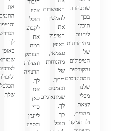
את
חיבור
את
שתבחרו.
האפשרות
אליו.
התמיכ
בכך
להמשיך
תוכל
והטיפו
תוכלו
את
לקבוע
הנדרש
ליהנות
הטיפול
את
לך
מהיתרונות
באופן
רמת
באופן
של
עצמאי,
העומק
שמותא
הטיפולים
מהנוחות
והעלות
לצרכים
והקורסים
של
הרצויה
וליכולת
המתקדמים
ביתך,
לך.
הכלכלי
שלנו
ובזמנים
אנו
שלך.
מבלי
שמתאימים
כאן
לצאת
לך.
כדי
מהבית,
כך
לייעץ
ולהתמקד
תוכל
ולסייע
בשיפור