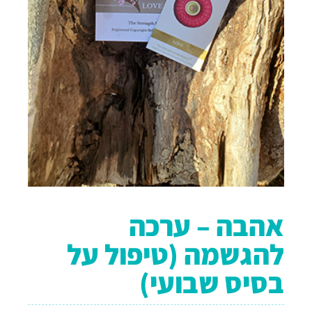
אהבה – ערכה
להגשמה (טיפול על
בסיס שבועי)