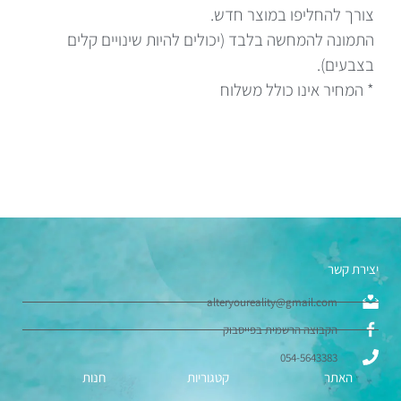
צורך להחליפו במוצר חדש.
התמונה להמחשה בלבד (יכולים להיות שינויים קלים
בצבעים).
* המחיר אינו כולל משלוח
יצירת קשר
alteryoureality@gmail.com
הקבוצה הרשמית בפייסבוק
054-5643383
האתר
קטגוריות
חנות