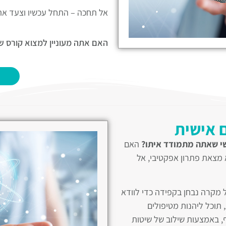
אל תחכה – התחל עכשיו וצעד את 
האם אתה מעוניין למצוא קורס ש
תוכנית טיפולית למתחילים:
לש
להתחיל לשפר את האהבה שלך כל
במהלך הקורס, תיחשף לשיטות טיפ
ומוכחות. בכל מפגש תקבל טיפול י
 אישית
חייך. התוכנית עוסקת גם בהיבט
שי שאתה מתמודד איתו?
האם
האהבה שלך כלפי עצמך אלא גם ל
 מצאת פתרון אפקטיבי, אל
לתחושת רווחה ובריאות כללית טו
תוכנית טיפולית מתקדמת:
לאה
 מקרה נבחן בקפידה כדי לוודא
שבועות של טיפולים כאשר בכל ש
 תוכל ליהנות מטיפולים
אשר נבחרו בקפידה כדי לקדם א
ף, באמצעות שילוב של שיטות
בשיטות טיפול חדשניות שמסייע