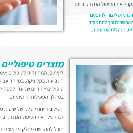
קבל את הטיפול המדויק ביותר
גם לשיפור איכות החיים שלך. התו
שמטרתן לעזור לך לשנות את מציאו
ז ניתן ליצור ולהתאים
כללית.
 תאפשר לגופך להתמודד
ת, מנטלית או רוחנית.
מוצרים טיפוליים
לעיתים, הגוף זקוק לטיפולים אי
השבועית בקליניקה. במיוחד עבור
טיפוליים ייחודיים שנועדו לספק 
במהלך הפעילות היומיומית.
השילוב הייחודי שלנו של שיטות טי
לגוף שלך את הטיפול המדויק ביו
תוכל להתרשם מחלק מהמוצרים המ