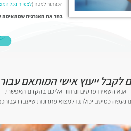
הכפתור למטה (
לצפייה בכל המוצ
בחר את האנרגיה שמתאימה לשי
טיפול להעמקת תחושת האהב
אחד ואחת מאיתנו! מדוע? משום 
האם אתה מרגיש בריא? האם היי
לך? האם אתה פונה לגופך בצור
לעצמך כראוי? אפשר לעצמך לקב
בלבד. עד כמה אתה אוהב את מ
ם לקבל ייעוץ אישי המותאם עבור
הטיפול הספציפי הזה יכול לעזור
אנא השאירו פרטים ונחזור אליכם בהקדם האפשרי.
מחוסר באהבה בחייהם.
ו נעשה כמיטב יכולתנו למצוא פתרונות שיעבדו עבורכם
ליבי מלא באהבה (טיפול יומי)
ה
במהלך חייהם, ומיועד במיוחד למ
גם לאנשים הסובלים מקשיים או