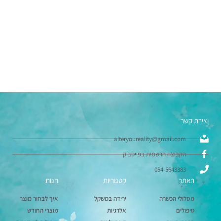
טיפול רגשי ייחודי
לחץ כאן
יצירת קשר
alteryoureality@gmail.com
הקבוצה הרשמית בפייסבוק
054-5643383
האתר
קטגוריות
חנות
מסלולי הכשרה
ירידה במשקל
איך לבחור מוצר
טיפולים
אלרגיות
מוצרי החודש