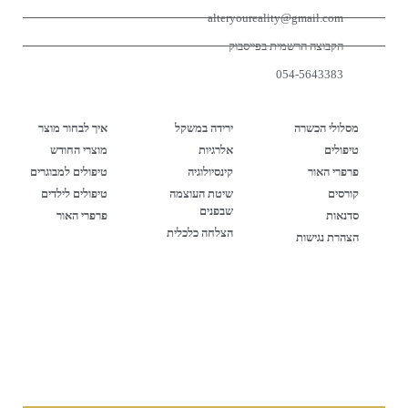
alteryoureality@gmail.com
הקבוצה הרשמית בפייסבוק
054-5643383
האתר
קטגוריות
חנות
מסלולי הכשרה
ירידה במשקל
איך לבחור מוצר
טיפולים
אלרגיות
מוצרי החודש
פרפרי האור
קינסיולוגיה
טיפולים למבוגרים
קורסים
שיטת העוצמה
טיפולים לילדים
שבפנים
סדנאות
פרפרי האור
הצלחה כלכלית
הצהרת נגישות
הרשמה לרשימת התפוצה