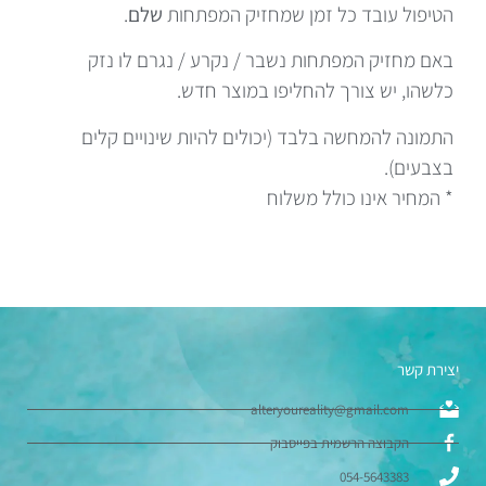
הטיפול עובד כל זמן שמחזיק המפתחות
שלם
.
באם מחזיק המפתחות נשבר / נקרע / נגרם לו נזק
כלשהו, יש צורך להחליפו במוצר חדש.
התמונה להמחשה בלבד (יכולים להיות שינויים קלים
בצבעים).
* המחיר אינו כולל משלוח
יצירת קשר
alteryoureality@gmail.com
הקבוצה הרשמית בפייסבוק
054-5643383