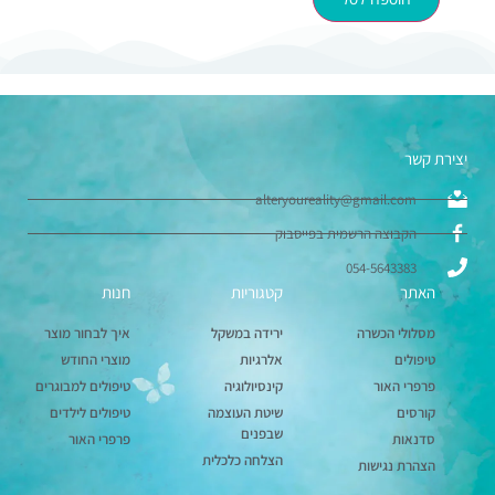
יצירת קשר
alteryoureality@gmail.com
הקבוצה הרשמית בפייסבוק
054-5643383
האתר
קטגוריות
חנות
מסלולי הכשרה
ירידה במשקל
איך לבחור מוצר
טיפולים
אלרגיות
מוצרי החודש
פרפרי האור
קינסיולוגיה
טיפולים למבוגרים
קורסים
שיטת העוצמה
טיפולים לילדים
שבפנים
סדנאות
פרפרי האור
הצלחה כלכלית
הצהרת נגישות