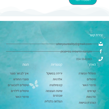
יצירת קשר
alteryoureality@gmail.com
הקבוצה הרשמית בפייסבוק
054-5643383
האתר
קטגוריות
חנות
מסלולי הכשרה
ירידה במשקל
איך לבחור מוצר
טיפולים
אלרגיות
מוצרי החודש
פרפרי האור
קינסיולוגיה
טיפולים למבוגרים
קורסים
שיטת העוצמה
טיפולים לילדים
שבפנים
סדנאות
פרפרי האור
הצלחה כלכלית
הצהרת נגישות