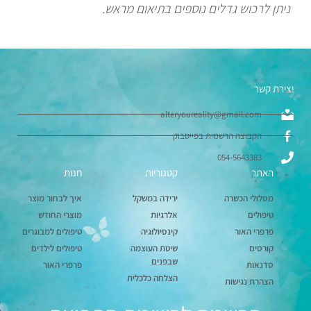
ניתן לרכוש גדלים נוספים בתיאום מראש.
יצירת קשר
alteryoureality@gmail.com
הקבוצה הרשמית בפייסבוק
054-5643383
האתר
קטגוריות
חנות
מסלולי הכשרה
ירידה במשקל
איך לבחור מוצר
טיפולים
אלרגיות
מוצרי החודש
פרפרי האור
קינסיולוגיה
טיפולים למבוגרים
קורסים
שיטת העוצמה
טיפולים לילדים
שבפנים
סדנאות
פרפרי האור
הצלחה כלכלית
הצהרת נגישות