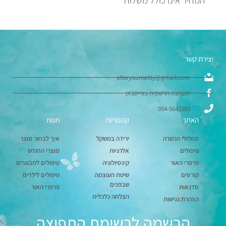
* המחיר אינו כולל משלוח
יצירת קשר
alteryoureality@gmail.com
הקבוצה הרשמית בפייסבוק
054-5643383
האתר
קטגוריות
חנות
מסלולי הכשרה
ירידה במשקל
איך לבחור מוצר
טיפולים
אלרגיות
מוצרי החודש
פרפרי האור
קינסיולוגיה
טיפולים למבוגרים
קורסים
שיטת העוצמה
טיפולים לילדים
שבפנים
סדנאות
פרפרי האור
הצלחה כלכלית
הצהרת נגישות
הרשמה לרשימת התפוצה