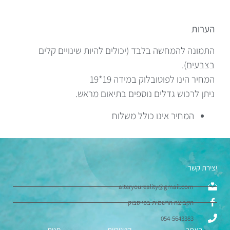
הערות
התמונה להמחשה בלבד (יכולים להיות שינויים קלים
בצבעים).
המחיר הינו לפוטובלוק במידה 19*19
ניתן לרכוש גדלים נוספים בתיאום מראש.
המחיר אינו כולל משלוח
יצירת קשר
alteryoureality@gmail.com
הקבוצה הרשמית בפייסבוק
054-5643383
האתר
קטגוריות
חנות