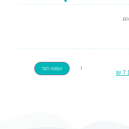
הם.
הוספה לסל
₪
7