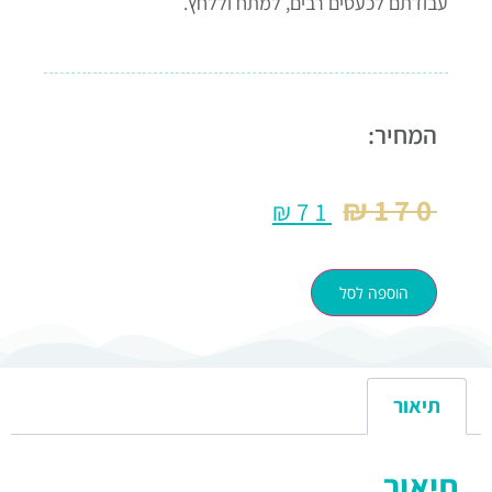
עבודתם לכעסים רבים, למתח וללחץ.
המחיר:
₪
170
₪
71
הוספה לסל
תיאור
תיאור