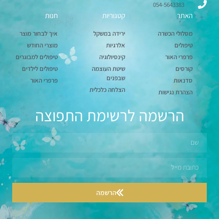
054-5643383
האתר
קטגוריות
חנות
מסלולי הכשרה
ירידה במשקל
איך לבחור מוצר
טיפולים
אלרגיות
מוצרי החודש
פרפרי האור
קינסיולוגיה
טיפולים למבוגרים
קורסים
שיטת העוצמה
טיפולים לילדים
שבפנים
סדנאות
פרפרי האור
הצלחה כלכלית
הצהרת נגישות
הרשמה לרשימת התפוצה
הרשמה