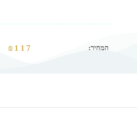
₪
117
המחיר: