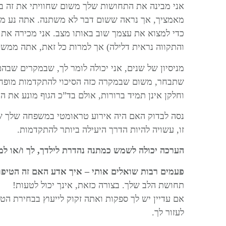
אני מבינה את התחושות שלך משום שחוויתי את זה 
מאמציך, אך נראה ששום דבר לא משתנה. אתה נע מיי
כדי למצוא את עצמך שוב באותו מצב. אני מכירה את
והתקווה נראית דלילה) אך למרות כל זאת, אתה ממש
מניסיון של שנים, אני יכולה לומר לך, שבמקרים שבהם
שתבחר, משום שבמקרה כזה הסיכוי להתקדמות מופחת. 
וחלקן אינן תמיד ברורות, אולם בד”כ הגוף מונע את ה
נסה לבדוק האם היה אירוע טראומטי במשפחה שלך שיכ
זו, עשויה להיות הדרך היעילה ביותר להתקדמות.
הערכה יכולה לשמש כמתנה נהדרת לילדך, לך ו/או למ
פעמים רבות שואלים אותי –
איך אדע האם זה הטיפול
תחושת הלב שלך. בצורה כזאת, אינך יכול לטעות!
אם עדיין יש לך ספקות ואתה זקוק לייעוץ בבחירת הט
לעזור לך.