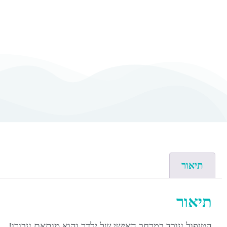
תיאור
תיאור
הטיפול עובד במרחב האישי של ילדך והוא מותאם עבורו!