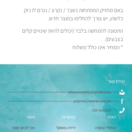
באם מחזיק המפתחות נשבר / נקרע / נגרם לו נזק
כלשהו, יש צורך להחליפו במוצר חדש.
התמונה להמחשה בלבד (יכולים להיות שינויים קלים
בצבעים).
* המחיר אינו כולל משלוח
יצירת קשר
alteryoureality@gmail.com
הקבוצה הרשמית בפייסבוק
054-5643383
האתר
קטגוריות
חנות
מסלולי הכשרה
ירידה במשקל
איך לבחור מוצר