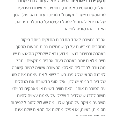
מקשיים בריאותיים
. הטיפול יכול לעזור להם לשחרר
רעלים, מחסומים, אמונות, דפוסים, מחשבות ואירועים
טראומטיים אשר “תקועים” בגופם. בעזרת הטיפול, הגוף
שלהם יכול להתחיל לטפל בעצמו על מנת להחזיר את
האיזון וההרמוניה לחייהם.
אהבה נחשבת לאחד התדרים החזקים ביותר ביקום.
מחקרים מצביעים על כך שמחלות רבות נובעות מחסך
באהבה ובחיבור רגשי. מדוע נראה שלחלק מהאנשים יש
חיים מלאים יותר באהבה בעוד אחרים מתקשים יותר?
מה גורם להבדלים האלה? התשובה עשויה להיות קשורה
למבנה התאי של גופנו. חשוב לשאול את עצמנו איזה סוג
של דיבור פנימי יש לנו, ואילו סוגי תקשורת אנו מנהלים
עם הסובבים אותנו. האם חווית קשיים או מאבקים בחיים?
חשוב להדגיש שלדיבור שלילי על עצמנו עשויה להיות
השפעה מזיקה על הגוף שלנו, מה שעלול להוביל לפיתוח
חסימות, בעיות, או אפילו מחלות אם התאים שלנו אינם