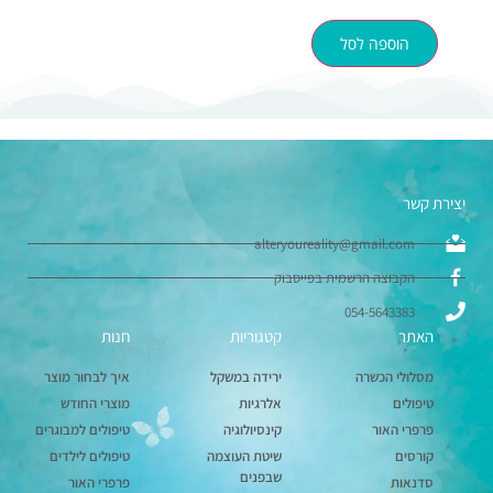
הוספה לסל
יצירת קשר
alteryoureality@gmail.com
הקבוצה הרשמית בפייסבוק
054-5643383
האתר
קטגוריות
חנות
מסלולי הכשרה
ירידה במשקל
איך לבחור מוצר
טיפולים
אלרגיות
מוצרי החודש
פרפרי האור
קינסיולוגיה
טיפולים למבוגרים
קורסים
שיטת העוצמה
טיפולים לילדים
שבפנים
סדנאות
פרפרי האור