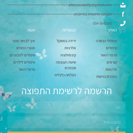
alteryoureality@gmail.com
הקבוצה הרשמית בפייסבוק
054-5643383
האתר
קטגוריות
חנות
מסלולי הכשרה
ירידה במשקל
איך לבחור מוצר
טיפולים
אלרגיות
מוצרי החודש
פרפרי האור
קינסיולוגיה
טיפולים למבוגרים
קורסים
שיטת העוצמה
טיפולים לילדים
שבפנים
סדנאות
פרפרי האור
הצלחה כלכלית
הצהרת נגישות
הרשמה לרשימת התפוצה