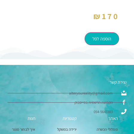
₪
170
הוספה לסל
יצירת קשר
alteryoureality@gmail.com
הקבוצה הרשמית בפייסבוק
054-5643383
האתר
קטגוריות
חנות
מסלולי הכשרה
ירידה במשקל
איך לבחור מוצר