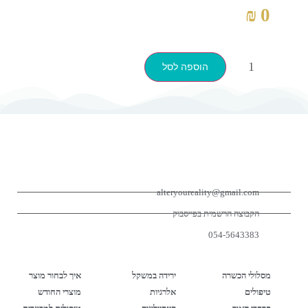
₪
0
הוספה לסל
יצירת קשר
alteryoureality@gmail.com
הקבוצה הרשמית בפייסבוק
054-5643383
האתר
קטגוריות
חנות
מסלולי הכשרה
ירידה במשקל
איך לבחור מוצר
טיפולים
אלרגיות
מוצרי החודש