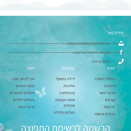
יצירת קשר
alteryoureality@gmail.com
הקבוצה הרשמית בפייסבוק
054-5643383
האתר
קטגוריות
חנות
מסלולי הכשרה
ירידה במשקל
איך לבחור מוצר
טיפולים
אלרגיות
מוצרי החודש
פרפרי האור
קינסיולוגיה
טיפולים למבוגרים
קורסים
שיטת העוצמה
טיפולים לילדים
שבפנים
סדנאות
פרפרי האור
הצלחה כלכלית
הצהרת נגישות
הרשמה לרשימת התפוצה