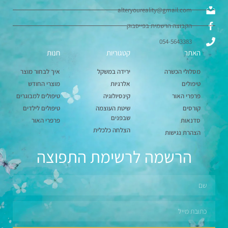
alteryoureality@gmail.com
הקבוצה הרשמית בפייסבוק
054-5643383
האתר
קטגוריות
חנות
מסלולי הכשרה
ירידה במשקל
איך לבחור מוצר
טיפולים
אלרגיות
מוצרי החודש
פרפרי האור
קינסיולוגיה
טיפולים למבוגרים
קורסים
שיטת העוצמה
טיפולים לילדים
שבפנים
סדנאות
פרפרי האור
הצלחה כלכלית
הצהרת נגישות
הרשמה לרשימת התפוצה