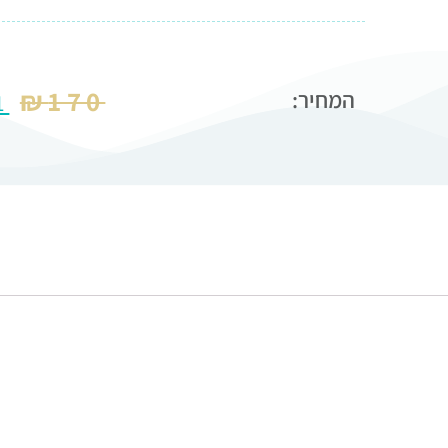
₪
170
המחיר:
1