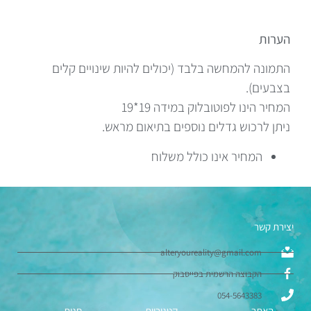
הערות
התמונה להמחשה בלבד (יכולים להיות שינויים קלים
בצבעים).
המחיר הינו לפוטובלוק במידה 19*19
ניתן לרכוש גדלים נוספים בתיאום מראש.
המחיר אינו כולל משלוח
יצירת קשר
alteryoureality@gmail.com
הקבוצה הרשמית בפייסבוק
054-5643383
האתר
קטגוריות
חנות