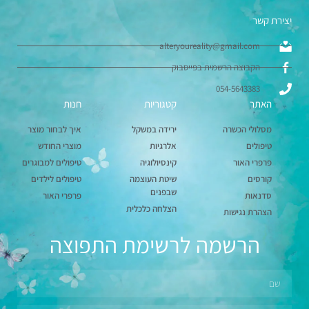
יצירת קשר
alteryoureality@gmail.com
הקבוצה הרשמית בפייסבוק
054-5643383
האתר
קטגוריות
חנות
מסלולי הכשרה
ירידה במשקל
איך לבחור מוצר
טיפולים
אלרגיות
מוצרי החודש
פרפרי האור
קינסיולוגיה
טיפולים למבוגרים
קורסים
שיטת העוצמה
טיפולים לילדים
שבפנים
סדנאות
פרפרי האור
הצלחה כלכלית
הצהרת נגישות
הרשמה לרשימת התפוצה