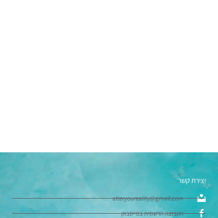
טיפול ייחודי
טיפול רגשי ייחודי
לחץ כאן
יצירת קשר
alteryoureality@gmail.com
הקבוצה הרשמית בפייסבוק