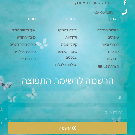
הקבוצה הרשמית בפייסבוק
054-5643383
האתר
קטגוריות
חנות
מסלולי הכשרה
ירידה במשקל
איך לבחור מוצר
טיפולים
אלרגיות
מוצרי החודש
פרפרי האור
קינסיולוגיה
טיפולים למבוגרים
קורסים
שיטת העוצמה
טיפולים לילדים
שבפנים
סדנאות
פרפרי האור
הצלחה כלכלית
הצהרת נגישות
הרשמה לרשימת התפוצה
הרשמה