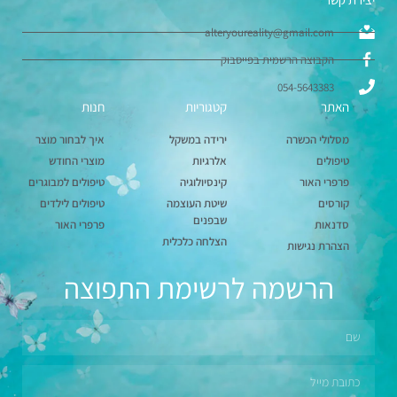
alteryoureality@gmail.com
הקבוצה הרשמית בפייסבוק
054-5643383
האתר
קטגוריות
חנות
מסלולי הכשרה
ירידה במשקל
איך לבחור מוצר
טיפולים
אלרגיות
מוצרי החודש
פרפרי האור
קינסיולוגיה
טיפולים למבוגרים
קורסים
שיטת העוצמה
טיפולים לילדים
שבפנים
סדנאות
פרפרי האור
הצלחה כלכלית
הצהרת נגישות
הרשמה לרשימת התפוצה