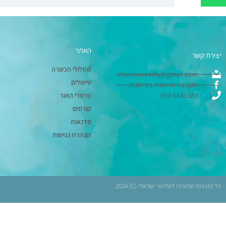
האתר
יצירת קשר
מסלולי הכשרה
alteryoureality@gmail.com
טיפולים
הקבוצה הרשמית בפייסבוק
054-5643383
פרפרי האור
קורסים
סדנאות
הצהרת נגישות
כל הזכויות שמורות לאלינור ישראלי (C) 2024