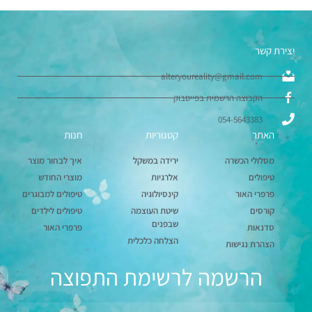
יצירת קשר
alteryoureality@gmail.com
הקבוצה הרשמית בפייסבוק
054-5643383
האתר
קטגוריות
חנות
מסלולי הכשרה
ירידה במשקל
איך לבחור מוצר
טיפולים
אלרגיות
מוצרי החודש
פרפרי האור
קינסיולוגיה
טיפולים למבוגרים
קורסים
שיטת העוצמה
טיפולים לילדים
שבפנים
סדנאות
פרפרי האור
הצלחה כלכלית
הצהרת נגישות
הרשמה לרשימת התפוצה