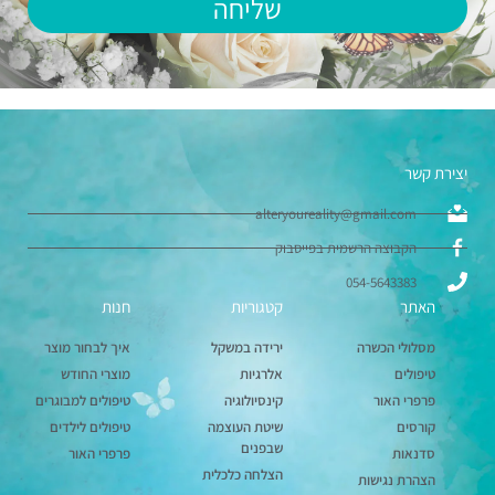
שליחה
יצירת קשר
alteryoureality@gmail.com
הקבוצה הרשמית בפייסבוק
054-5643383
האתר
קטגוריות
חנות
מסלולי הכשרה
ירידה במשקל
איך לבחור מוצר
טיפולים
אלרגיות
מוצרי החודש
פרפרי האור
קינסיולוגיה
טיפולים למבוגרים
קורסים
שיטת העוצמה
טיפולים לילדים
שבפנים
סדנאות
פרפרי האור
הצלחה כלכלית
הצהרת נגישות