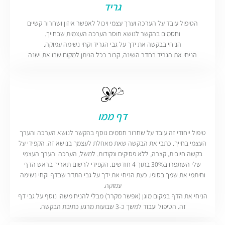
גריד
הטיפול עובד על הערכה וערך עצמי ויכול לאפשר איזון ושחרור קשיים
וחסמים בהקשר לנושא חוסר הערכה העצמית שבחייך.
הניחי בבקשה את ידך על גבי הגריד וקחי נשימה עמוקה.
הניחי את הגריד בחדר השינה, קרוב ככל הניתן למקום שבו את ישנה
דף ממו
טיפול ייחודי זה עובד על שחרור חסמים נוסף בהקשר לנושא הערכה והערך
העצמי בחייך. כתבי את הבקשה שאת מאחלת לעצמך בנושא זה. הקפידי על
בקשה חיובית, קצרה, ללא פסיקים ונקודות. למשל, הערכה והערך העצמי
שלי השתפרו ב30% בתוך 4 חודשים. הקפידי לרשום תאריך בראש הדף
וחיתמי את שמך בסופו. כעת הניחי את ידך על גבי התדר שבדף וקחי נשימה
עמוקה.
הניחי את הדף במקום מוגן (אפשר מקרר) מבלי להניח משהו נוסף על גבי דף
זה. הטיפול יעבוד למשך כ-3 שבועות מרגע כתיבת הבקשה.