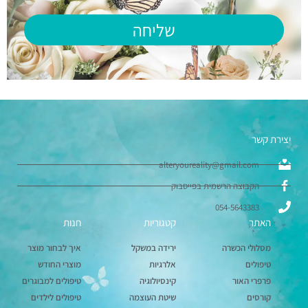
שליחה
יצירת קשר
alteryoureality@gmail.com
הקבוצה הרשמית בפייסבוק
054-5643383
האתר
קטגוריות
חנות
מסלולי הכשרה
ירידה במשקל
איך לבחור מוצר
טיפולים
אלרגיות
מוצרי החודש
פרפרי האור
קינסיולוגיה
טיפולים למבוגרים
קורסים
שיטת העוצמה
טיפולים לילדים