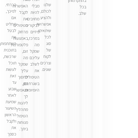
בהתקדמותך
שלנו
הכרחי.
מבלי
האפשרות
בכל
לכולם,
לפיכך,
להיות
לקבל
שלב.
ולהציע
אם
מחויבים
את
אפשרויות
תחליט
לביקורים
הטיפולים
שיתאימו
לבטל
פיזיים
מרחוק
לכל
את
במרכז,
באמצעות
סוג
השתתפותך
מה
פלטפורמת
של
בתוכנית
שמקל
זום,
לקוח
שרכשת,
עליכם
מה
וצרכים
תוכל
לשלב
שמקל
שונים.
לעשות
את
עליך
זאת
הטיפולים
לחסוך
עד
בשגרתכם
זמן,
שבוע
היומיומית.
ומאפשר
לאחר
לך
שמיעת
ליהנות
השיעור
מתהליך
הראשון
הטיפול
ולקבל
מנוחות
את
ביתך.
כספך