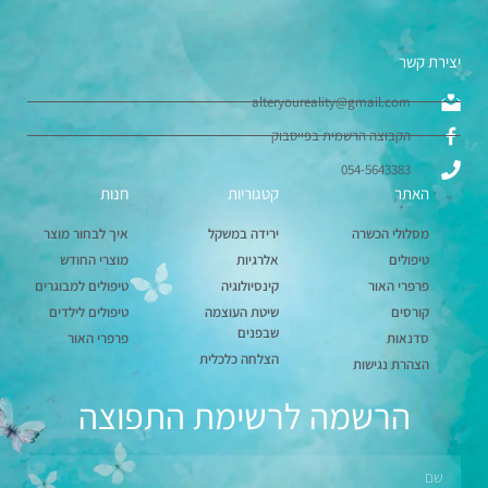
יצירת קשר
alteryoureality@gmail.com
הקבוצה הרשמית בפייסבוק
054-5643383
האתר
קטגוריות
חנות
מסלולי הכשרה
ירידה במשקל
איך לבחור מוצר
טיפולים
אלרגיות
מוצרי החודש
פרפרי האור
קינסיולוגיה
טיפולים למבוגרים
קורסים
שיטת העוצמה
טיפולים לילדים
שבפנים
סדנאות
פרפרי האור
הצלחה כלכלית
הצהרת נגישות
הרשמה לרשימת התפוצה