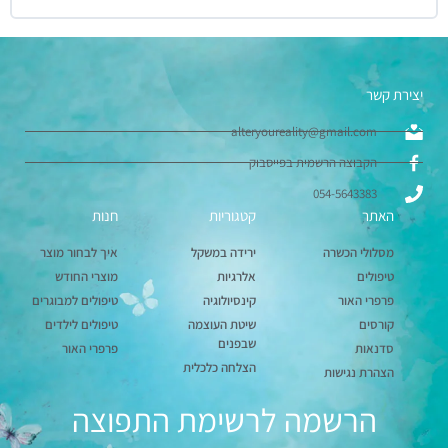
יצירת קשר
alteryoureality@gmail.com
הקבוצה הרשמית בפייסבוק
054-5643383
האתר
קטגוריות
חנות
מסלולי הכשרה
ירידה במשקל
איך לבחור מוצר
טיפולים
אלרגיות
מוצרי החודש
פרפרי האור
קינסיולוגיה
טיפולים למבוגרים
קורסים
שיטת העוצמה
טיפולים לילדים
שבפנים
סדנאות
פרפרי האור
הצלחה כלכלית
הצהרת נגישות
הרשמה לרשימת התפוצה