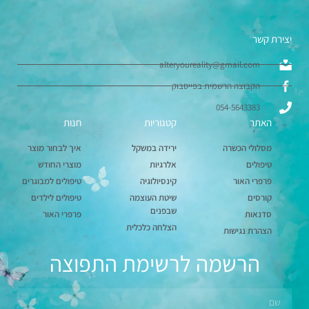
יצירת קשר
alteryoureality@gmail.com
הקבוצה הרשמית בפייסבוק
054-5643383
האתר
קטגוריות
חנות
מסלולי הכשרה
ירידה במשקל
איך לבחור מוצר
טיפולים
אלרגיות
מוצרי החודש
פרפרי האור
קינסיולוגיה
טיפולים למבוגרים
קורסים
שיטת העוצמה
טיפולים לילדים
שבפנים
סדנאות
פרפרי האור
הצלחה כלכלית
הצהרת נגישות
הרשמה לרשימת התפוצה