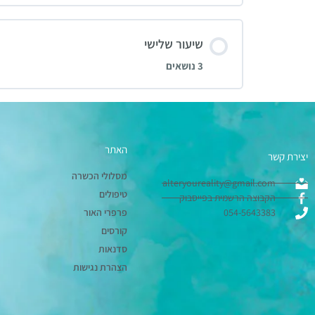
שיעור שלישי
3 נושאים
האתר
יצירת קשר
מסלולי הכשרה
alteryoureality@gmail.com
טיפולים
הקבוצה הרשמית בפייסבוק
054-5643383
פרפרי האור
קורסים
סדנאות
הצהרת נגישות