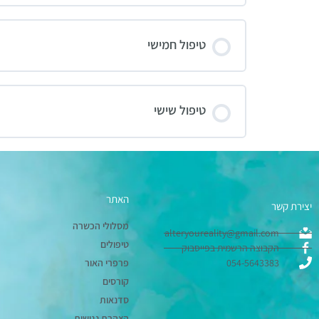
טיפול חמישי
טיפול שישי
האתר
יצירת קשר
מסלולי הכשרה
alteryoureality@gmail.com
טיפולים
הקבוצה הרשמית בפייסבוק
054-5643383
פרפרי האור
קורסים
סדנאות
הצהרת נגישות